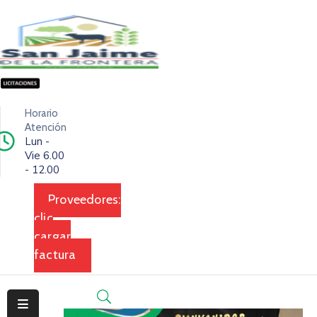
Inicio
Ciudad
Horario
Ejecutivo
Atención
Lun -
Vie 6.00
Legislativo
- 12.00
Dependencias
Proveedores:
clic
Transparencia
cargar
Contacto
factura