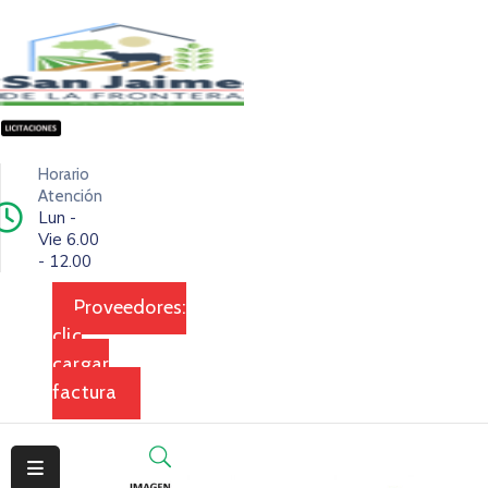
Inicio
Ciudad
Horario
Ejecutivo
Atención
Lun -
Vie 6.00
Legislativo
- 12.00
Dependencias
Proveedores:
clic
Transparencia
cargar
Contacto
factura