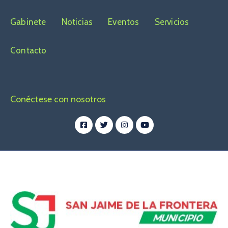
Gabinete
Noticias
Eventos
Servicios
Contacto
Conéctese con nosotros