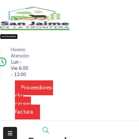
Inicio
Ciudad
Horario
Ejecutivo
Atención
Lun -
Vie 6.00
Legislativo
- 12.00
Dependencias
Proveedores:
clic
Transparencia
cargar
Contacto
factura