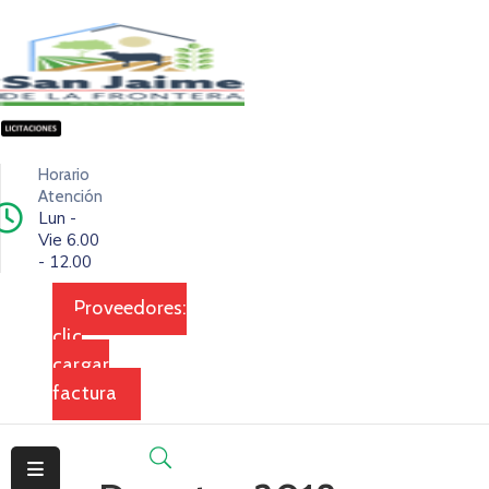
Inicio
Ciudad
Horario
Ejecutivo
Atención
Lun -
Vie 6.00
Legislativo
- 12.00
Dependencias
Proveedores:
clic
Transparencia
cargar
Contacto
factura