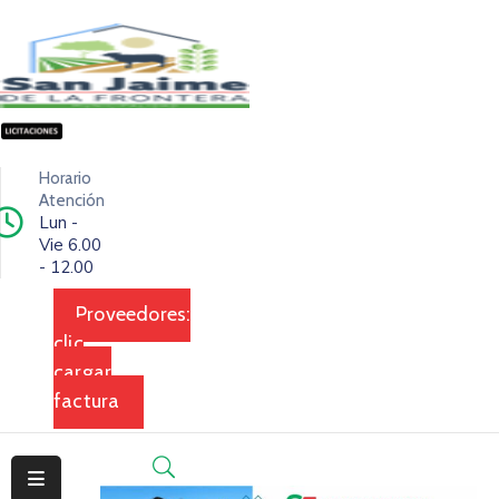
Inicio
Ciudad
Horario
Ejecutivo
Atención
Lun -
Vie 6.00
Legislativo
- 12.00
Dependencias
Proveedores:
clic
Transparencia
cargar
Contacto
factura