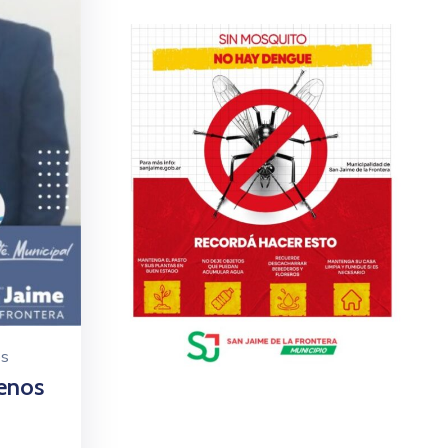
os
renos