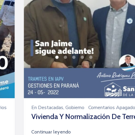
ios
En
Destacadas
‚
Gobierno
Comentarios Apagad
Vivienda Y Normalización De Ter
Continuar leyendo