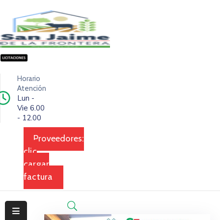
Inicio
Ciudad
Horario
Ejecutivo
Atención
Lun -
Vie 6.00
Legislativo
- 12.00
Dependencias
Proveedores:
clic
Transparencia
cargar
Contacto
factura