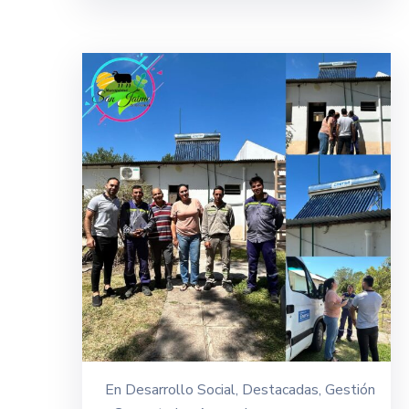
En
Desarrollo Social
‚
Destacadas
‚
Gestión