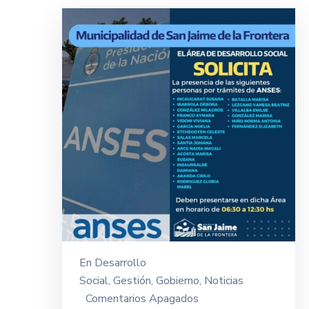
En
Desarrollo
Social
‚
Gestión
‚
Gobierno
‚
Noticias
Comentarios Apagados