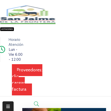
Inicio
Ciudad
Horario
Ejecutivo
Atención
Lun -
Vie 6.00
Legislativo
- 12.00
Dependencias
Proveedores:
clic
Transparencia
cargar
Contacto
factura