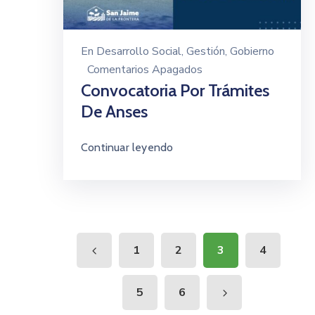
En
Desarrollo Social
‚
Gestión
‚
Gobierno
Comentarios Apagados
Convocatoria Por Trámites
De Anses
Continuar leyendo
1
2
3
4
5
6