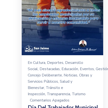
En
Cultura
‚
Deportes
‚
Desarrollo
Social
‚
Destacadas
‚
Educación
‚
Eventos
‚
Gestió
Concejo Deliberante
‚
Noticias
‚
Obras y
Servicios Públicos
‚
Salud y
Bienestar
‚
Tránsito e
Inspección
‚
Transparencia
‚
Turismo
Comentarios Apagados
Día Del Trabajador Municipal