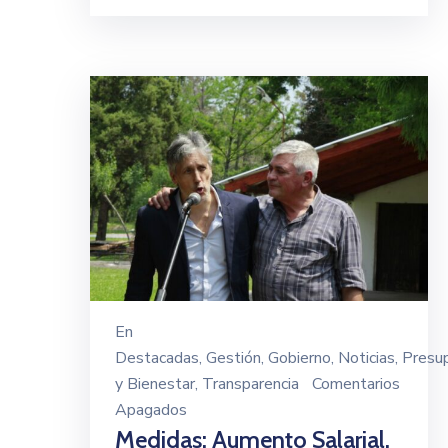
En
Destacadas
‚
Gestión
‚
Gobierno
‚
Noticias
‚
Presu
y Bienestar
‚
Transparencia
Comentarios
Apagados
Medidas: Aumento Salarial,