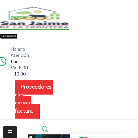
Inicio
Ciudad
Horario
Ejecutivo
Atención
Lun -
Vie 6.00
Legislativo
- 12.00
Dependencias
Proveedores:
clic
Transparencia
cargar
Contacto
factura